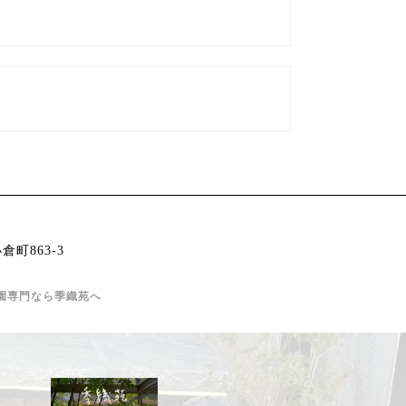
倉町863-3
園専門なら季織苑へ